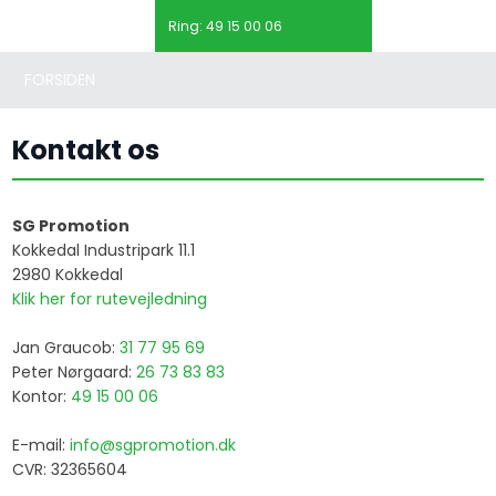
Ring:
49 15 00 06
FORSIDEN
Kontakt os​
SG Promotion
Kokkedal Industripark 11.1
​2980 Kokkedal
Klik her for rutevejledning
Jan Graucob:
31 77 95 69
Peter Nørgaard:
26 73 83 83
Kontor:
49 15 00 06
E-mail:
info@sgpromotion.dk
CVR: 32365604